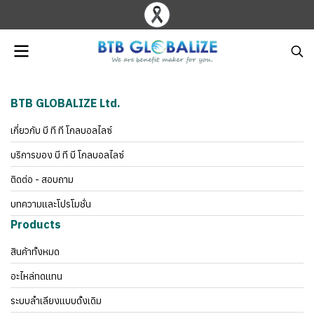
BTB GLOBALIZE Ltd.
เกี่ยวกับ บี ที ที โกลบอลไลซ์
บริการของ บี ที บี โกลบอลไลซ์
ติดต่อ - สอบถาม
บทความและโปรโมชั่น
Products
สินค้าทั้งหมด
อะไหล่ทดแทน
ระบบลำเลียงแบบดั้งเดิม