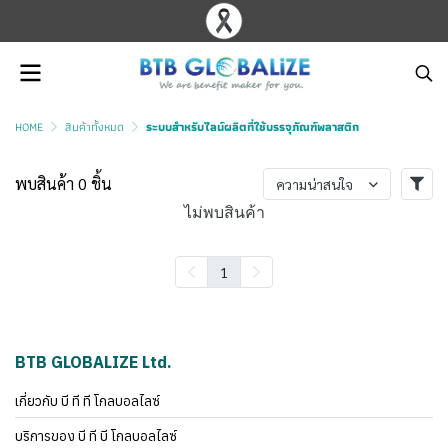
HOME
สินค้าทั้งหมด
ระบบสำหรับไลน์ผลิตที่ใช้บรรจุภัณฑ์พลาสติก
พบสินค้า 0 ชิ้น
ความน่าสนใจ
ไม่พบสินค้า
1
BTB GLOBALIZE Ltd.
เกี่ยวกับ บี ที ที โกลบอลไลซ์
บริการของ บี ที บี โกลบอลไลซ์